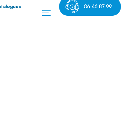
talogues
06 46 87 99
69
es en PVC